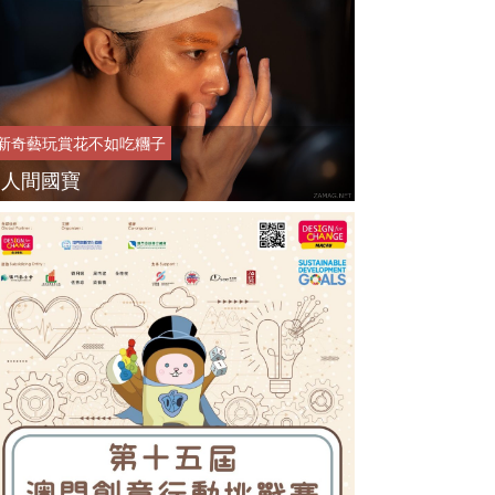
新奇藝玩
賞花不如吃糰子
人間國寶