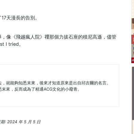
17天漫長的告別。
，像《飛越瘋人院》𥚃那個力拔石座的積尼高遜，儘管
 tried。
去，就能夠知悉末來，後來才知道原來是出自邱吉爾的名言。
悉末來，反而成為了精通ACG文化的小廢青。
 2024 年 5 月 5 日