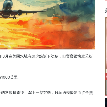
018年8月在美國水域有頭虎鯨誕下幼鯨，但寶寶很快就夭折
1000英里。
天的常規檢查後，溜上一架客機，只玩過模擬器而從全無