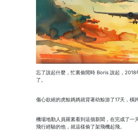
忘了說起什麼，忙裏偷閒時 Boris 說起，2
了。
傷心欲絕的虎鯨媽媽就背著幼鯨游了17天，橫跨
機場地勤人員羅素看到這個新聞，在完成了一
飛行經驗的他，就這樣偷了架飛機起飛。