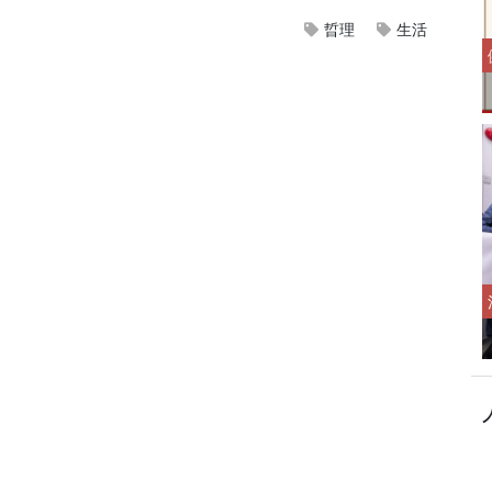
晢理
生活