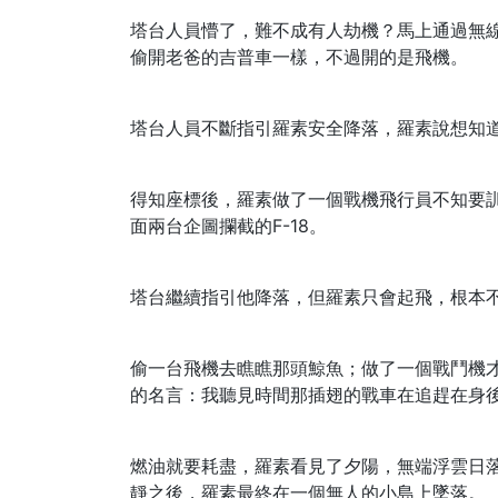
塔台人員懵了，難不成有人劫機？馬上通過無
偷開老爸的吉普車一樣，不過開的是飛機。
塔台人員不斷指引羅素安全降落，羅素說想知
得知座標後，羅素做了一個戰機飛行員不知要
面兩台企圖攔截的F-18。
塔台繼續指引他降落，但羅素只會起飛，根本
偷一台飛機去瞧瞧那頭鯨魚；做了一個戰鬥機才
的名言：我聽見時間那插翅的戰車在追趕在身
燃油就要耗盡，羅素看見了夕陽，無端浮雲日
靜之後，羅素最終在一個無人的小島上墜落。