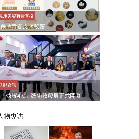
健康美容
有營有格
保持青春皮膚秘密
活動資訊
「炫耀4.0」藝術收藏展正式開幕
人物專訪