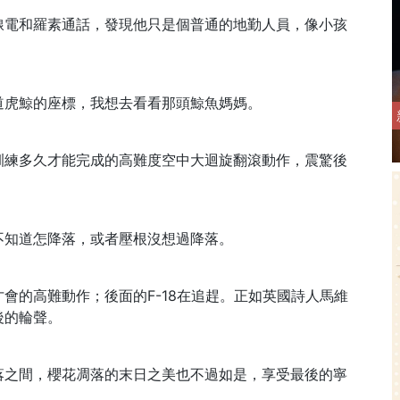
線電和羅素通話，發現他只是個普通的地勤人員，像小孩
道虎鯨的座標，我想去看看那頭鯨魚媽媽。
訓練多久才能完成的高難度空中大迴旋翻滾動作，震驚後
不知道怎降落，或者壓根沒想過降落。
會的高難動作；後面的F-18在追趕。正如英國詩人馬維
後的輪聲。
落之間，櫻花凋落的末日之美也不過如是，享受最後的寧