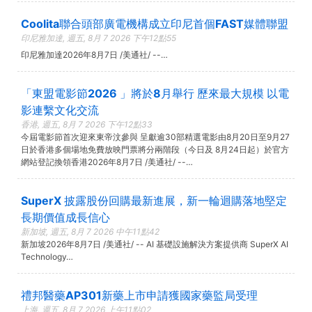
Coolita聯合頭部廣電機構成立印尼首個FAST媒體聯盟
印尼雅加達, 週五, 8月 7 2026 下午12點55
印尼雅加達2026年8月7日 /美通社/ --…
「東盟電影節2026 」將於8月舉行 歷來最大規模 以電
影連繫文化交流
香港, 週五, 8月 7 2026 下午12點33
今屆電影節首次迎來東帝汶參與 呈獻逾30部精選電影由8月20日至9月27
日於香港多個場地免費放映門票將分兩階段（今日及 8月24日起）於官方
網站登記換領香港2026年8月7日 /美通社/ --…
SuperX 披露股份回購最新進展，新一輪迴購落地堅定
長期價值成長信心
新加坡, 週五, 8月 7 2026 中午11點42
新加坡2026年8月7日 /美通社/ -- AI 基礎設施解決方案提供商 SuperX AI
Technology…
禮邦醫藥AP301新藥上市申請獲國家藥監局受理
上海, 週五, 8月 7 2026 上午11點02