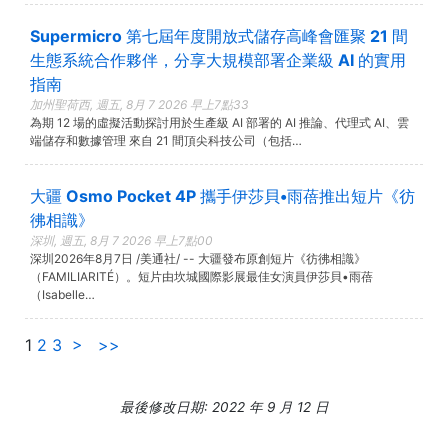
Supermicro 第七屆年度開放式儲存高峰會匯聚 21 間
生態系統合作夥伴，分享大規模部署企業級 AI 的實用
指南
加州聖荷西, 週五, 8月 7 2026 早上7點33
為期 12 場的虛擬活動探討用於生產級 AI 部署的 AI 推論、代理式 AI、雲
端儲存和數據管理 來自 21 間頂尖科技公司（包括…
大疆 Osmo Pocket 4P 攜手伊莎貝•雨蓓推出短片《彷
彿相識》
深圳, 週五, 8月 7 2026 早上7點00
深圳2026年8月7日 /美通社/ -- 大疆發布原創短片《彷彿相識》
（FAMILIARITÉ）。短片由坎城國際影展最佳女演員伊莎貝•雨蓓
（Isabelle…
1
2
3
>
>>
最後修改日期: 2022 年 9 月 12 日