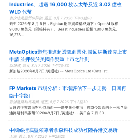
Industries、超過 16,000 枚以太幣及近 3.02 億枚
WLD 代幣
賓夕法尼亞州伊斯頓, 週五, 8月 7 2026 下午3點08
截至 2026 年 8 月 5 日，Eightco 財庫資產構成如下：OpenAI 股權
9,000 萬美元（間接持有）、Beast Industries 股權 1,800 萬美元、
16,278…
MetaOptics聚焦推進超透鏡商業化 撤回納斯達克上市
申請 並押後於美國作雙重上市之計劃
新加坡, 週五, 8月 7 2026 下午2點30
新加坡2026年8月7日 /美通社/ -- MetaOptics Ltd (Catalist:…
FP Markets 市場分析：市場評估下一步走勢，日圓再
臨十字路口
塞浦路斯利馬索爾, 週五, 8月 7 2026 下午2點30
日圓過往亦曾面對相似局面——歷史會否重演，抑或今次真的不一樣？塞
浦路斯利馬索爾2026年8月7日 /美通社/ -- 美日自 7 月 30…
中國線控底盤領導者拿森科技成功登陸香港交易所
上海, 週五, 8月 7 2026 下午2點20