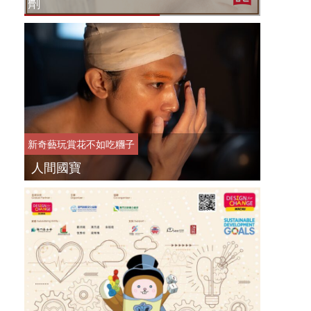
劑
新奇藝玩
賞花不如吃糰子
人間國寶