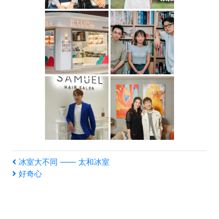
文
上
冰室大不同 —— 太和冰室
一
下
好奇心
章
篇
一
文
篇
導
章
文