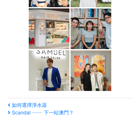
文
上
如何選擇淨水器
一
下
Scandal ── 下一站澳門？
章
篇
一
文
篇
導
章
文