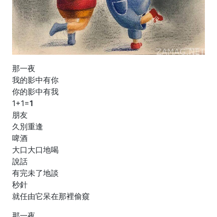
那一夜
我的影中有你
你的影中有我
1+1=
1
朋友
久別重逢
啤酒
大口大口地
喝
說話
有完未了地
談
秒針
就任由它呆在那裡
偷窺
那一夜