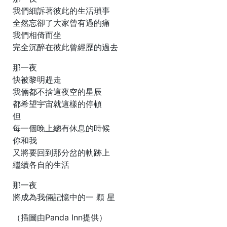
我們細訴著彼此的生活瑣事
全然忘卻了大家曾有過的痛
我們相倚而坐
完全沉醉在彼此曾經歷的過去
那一夜
快被黎明趕走
我倆都不捨這夜空的星辰
都希望宇宙就這樣的停頓
但
每一個晚上總有休息的時候
你和我
又將要回到那分岔的軌跡上
繼續各自的生活
那一夜
將成為我倆記憶中的
一
顆
星
（插圖由Panda Inn提供）