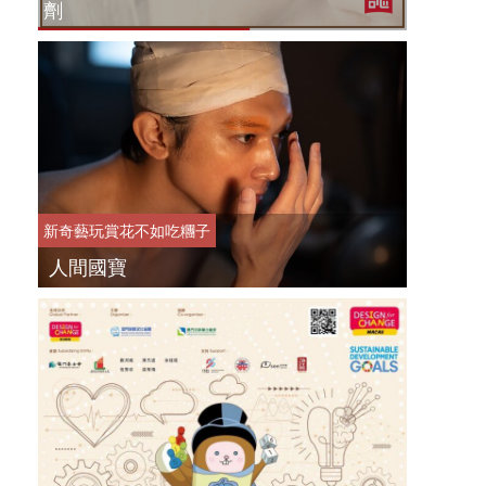
劑
新奇藝玩
賞花不如吃糰子
人間國寶