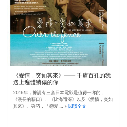
《愛情，突如其來》── 千瘡百孔的我
遇上遍體鱗傷的你
2016年，據說有三套日本電影是值得一睇的，
《漫長的藉口》、《比海還深》以及《愛情，突如
其來》。碰巧，「戀愛.... »
閱讀全文