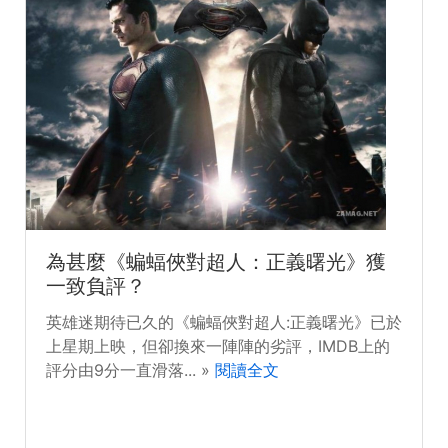
為甚麼《蝙蝠俠對超人：正義曙光》獲
一致負評？
英雄迷期待已久的《蝙蝠俠對超人:正義曙光》已於
上星期上映，但卻換來一陣陣的劣評，IMDB上的
評分由9分一直滑落... »
閱讀全文