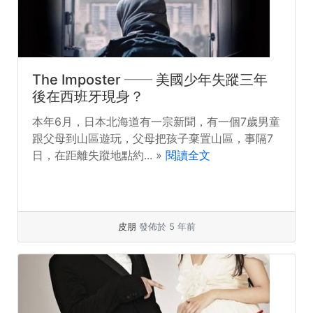
The Imposter ── 美國少年失蹤三年
後在西班牙現身？
本年6月，日本北海道有一宗新聞，有一個7歲男童
跟父母到山區遊玩，父母把孩子棄置山區，事隔7
日，在距離失蹤地點約... »
閱讀全文
皮朋
發佈於 5 年前