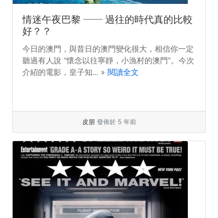
情迷午夜巴黎 ── 過往的時代真的比較
好？？
今日的澳門，與昔日的澳門變化很大，相信你一定
聽過有人說 “懷念以往寧靜，小漁村的澳門”。今次
介紹的電影，皇子知... »
閱讀全文
皮朋
發佈於 5 年前