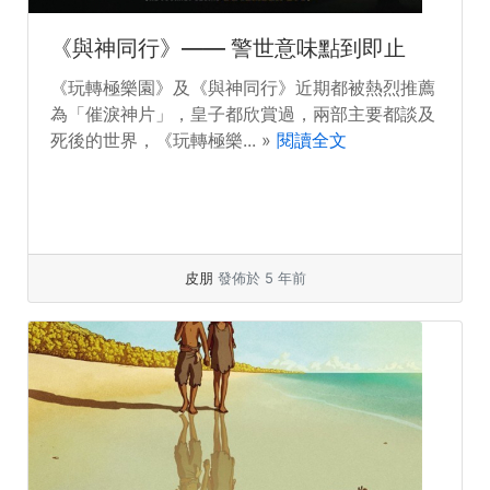
《與神同行》—— 警世意味點到即止
《玩轉極樂園》及《與神同行》近期都被熱烈推薦
為「催淚神片」，皇子都欣賞過，兩部主要都談及
死後的世界，《玩轉極樂... »
閱讀全文
皮朋
發佈於 5 年前