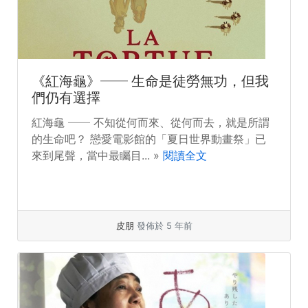
《紅海龜》── 生命是徒勞無功，但我
們仍有選擇
紅海龜 ── 不知從何而來、從何而去，就是所謂
的生命吧？ 戀愛電影館的「夏日世界動畫祭」已
來到尾聲，當中最矚目... »
閱讀全文
皮朋
發佈於 5 年前