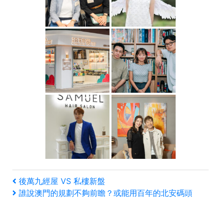
文
上
後萬九經屋 VS 私樓新盤
一
下
誰說澳門的規劃不夠前瞻？或能用百年的北安碼頭
章
篇
一
文
篇