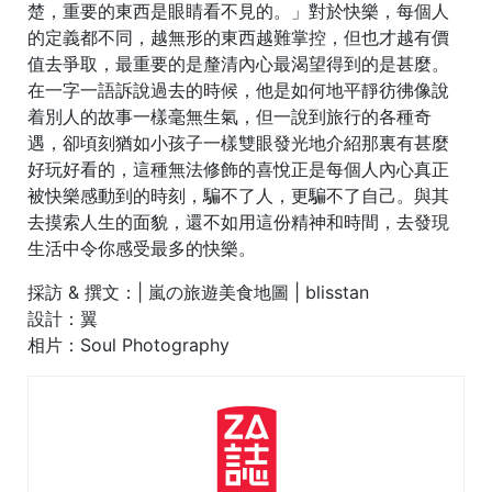
楚，重要的東西是眼睛看不見的。」對於快樂，每個人
的定義都不同，越無形的東西越難掌控，但也才越有價
值去爭取，最重要的是釐清內心最渴望得到的是甚麼。
在一字一語訴說過去的時候，他是如何地平靜彷彿像說
着別人的故事一樣毫無生氣，但一說到旅行的各種奇
遇，卻頃刻猶如小孩子一樣雙眼發光地介紹那裏有甚麼
好玩好看的，這種無法修飾的喜悅正是每個人內心真正
被快樂感動到的時刻，騙不了人，更騙不了自己。與其
去摸索人生的面貌，還不如用這份精神和時間，去發現
生活中令你感受最多的快樂。
採訪 & 撰文：| 嵐の旅遊美食地圖 | blisstan
設計：翼
相片：Soul Photography