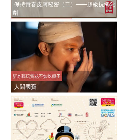
保持青春皮膚秘密（二）——超級抗氧化
劑
新奇藝玩
賞花不如吃糰子
人間國寶