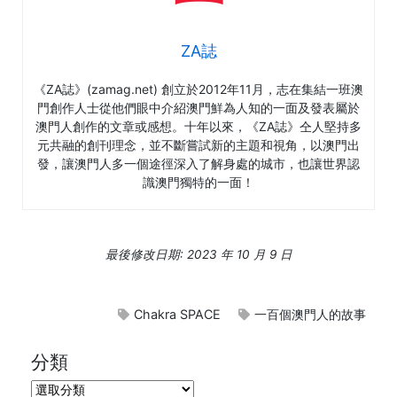
ZA誌
《
ZA
誌》
(zamag.net)
創立於
2012
年
11
月，志在集結一班澳
門創作人士從他們眼中介紹澳門鮮為人知的一面及發表屬於
澳門人創作的文章或感想。十年以來，《
ZA
誌》仝人堅持多
元共融的創刊理念，並不斷嘗試新的主題和視角，以澳門出
發，讓澳門人多一個途徑深入了解身處的城市，也讓世界認
識澳門獨特的一面！
最後修改日期: 2023 年 10 月 9 日
Chakra SPACE
一百個澳門人的故事
分類
分