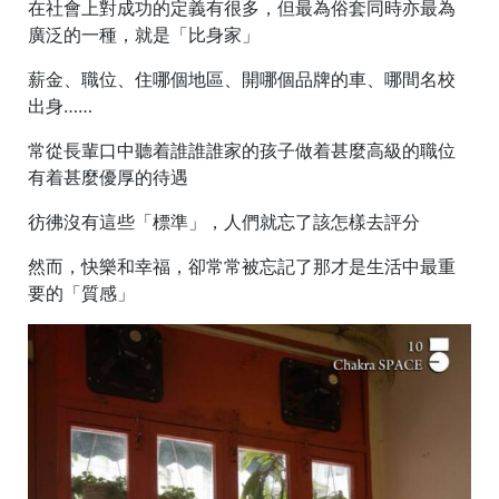
在社會上對成功的定義有很多，但最為俗套同時亦最為
廣泛的一種，就是「比身家」
薪金、職位、住哪個地區、開哪個品牌的車、哪間名校
出身……
常從長輩口中聽着誰誰誰家的孩子做着甚麼高級的職位
有着甚麼優厚的待遇
彷彿沒有這些「標準」，人們就忘了該怎樣去評分
然而，快樂和幸福，卻常常被忘記了那才是生活中最重
要的「質感」