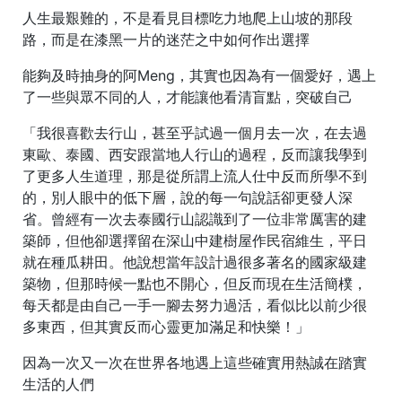
人生最艱難的，不是看見目標吃力地爬上山坡的那段
路，而是在漆黑一片的迷茫之中如何作出選擇
能夠及時抽身的阿Meng，其實也因為有一個愛好，遇上
了一些與眾不同的人，才能讓他看清盲點，突破自己
「我很喜歡去行山，甚至乎試過一個月去一次，在去過
東歐、泰國、西安跟當地人行山的過程，反而讓我學到
了更多人生道理，那是從所謂上流人仕中反而所學不到
的，別人眼中的低下層，說的每一句說話卻更發人深
省。曾經有一次去泰國行山認識到了一位非常厲害的建
築師，但他卻選擇留在深山中建樹屋作民宿維生，平日
就在種瓜耕田。他說想當年設計過很多著名的國家級建
築物，但那時候一點也不開心，但反而現在生活簡樸，
每天都是由自己一手一腳去努力過活，看似比以前少很
多東西，但其實反而心靈更加滿足和快樂！」
因為一次又一次在世界各地遇上這些確實用熱誠在踏實
生活的人們