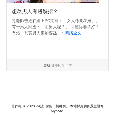
想氹男人有邊幾招？
青老師曾經在網上PO文寫：「女人係要氹嫁。」
有一男人回應：「咁男人呢？」 回應得非常好！
冇錯，其實男人更加要氹... »
閱讀全文
皮朋
發佈於 5 年前
著作權 © 2026
ZA誌
. 保留一切權利。 本站採用的佈景主題為
Mynote
.