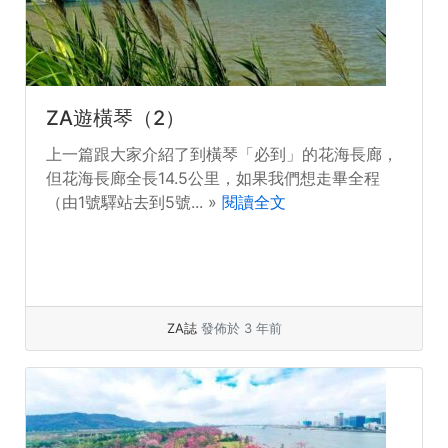
ZA遊橫琴（2）
上一篇跟大家介紹了到橫琴「必到」的花海長廊，
但花海長廊全長14.5公里，如果我們想走畢全程
（由1號驛站去到5號... »
閱讀全文
ZA誌
發佈於 3 年前