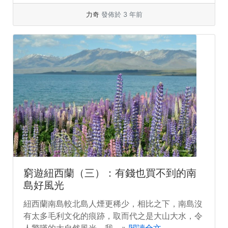
力奇
發佈於 3 年前
窮遊紐西蘭（三）：有錢也買不到的南
島好風光
紐西蘭南島較北島人煙更稀少，相比之下，南島沒
有太多毛利文化的痕跡，取而代之是大山大水，令
人驚嘆的大自然風光。我... »
閱讀全文