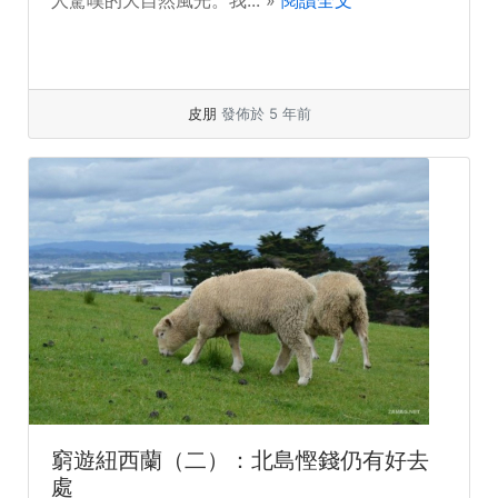
皮朋
發佈於 5 年前
窮遊紐西蘭（二）：北島慳錢仍有好去
處