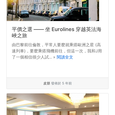
平價之選 —— 坐 Eurolines 穿越英法海
峽之旅
由巴黎前往倫敦，平常人要麼就乘搭歐洲之星 (高
速列車)，要麼乘搭飛機前往，但這一次，我和J用
了一個相信很少人試... »
閱讀全文
皮朋
發佈於 5 年前