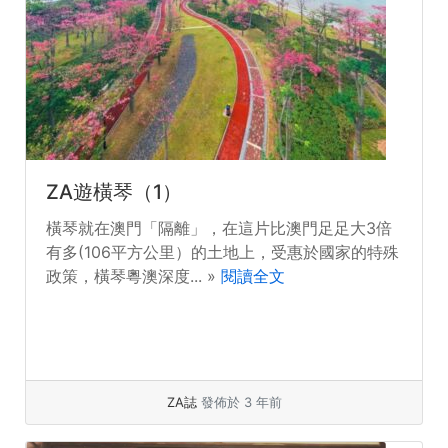
ZA遊橫琴（1）
橫琴就在澳門「隔離」，在這片比澳門足足大3倍
有多(106平方公里）的土地上，受惠於國家的特殊
政策，橫琴粵澳深度... »
閱讀全文
ZA誌
發佈於 3 年前