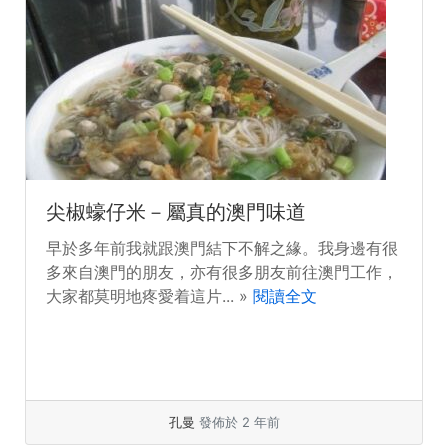
尖椒蠔仔米－屬真的澳門味道
早於多年前我就跟澳門結下不解之緣。我身邊有很
多來自澳門的朋友，亦有很多朋友前往澳門工作，
大家都莫明地疼愛着這片... »
閱讀全文
孔曼
發佈於 2 年前