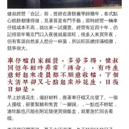
健叔經營「合記」前，曾經在唐餅廠學師幾年，各式點
心糕餅都懂得做，見著算是有門手藝，當時經營一輛車
仔檔成本不高，就出來一試擺賣。經營有近四十年，仍
記得當年葡京門口入夜後就最當旺，很多人來買宵夜，
但有客源自然多人想分一杯羹，所以旺區總排滿檔攤，
競爭很大。
早上炒過花生，備好材料，推著車仔檔又出發了。一個
人擺檔，卻要製糖和售賣「一腳踢」，一點也不輕鬆，
連吃飯也只能在附近隨便買個飯盒，就要急忙回去看
檔。