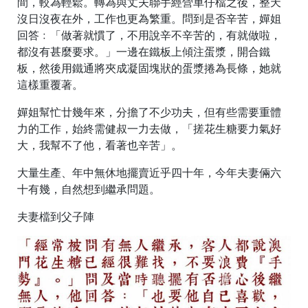
間，較為輕鬆。轉為與丈夫聯手經營車仔檔之後，整天
沒日沒夜在外，工作也更為繁重。問到是否辛苦，嬋姐
回答﹕「做著就慣了，不用說辛不辛苦的，有就做啦，
都沒有甚麼要求。」一邊在鐵板上傾注蛋漿，開合鐵
板，然後用鐵通將夾成凝固塊狀的蛋漿捲為長條，她就
這樣重覆著。
嬋姐幫忙廿幾年來，分擔了不少功夫，但有些需要重體
力的工作，始終需健叔一力去做，「搓花生糖要力氣好
大，我幫不了他，看著也辛苦」。
大量生產、年中無休地擺賣近乎四十年，今年夫妻倆六
十有幾，自然想到繼承問題。
夫妻檔到父子陣