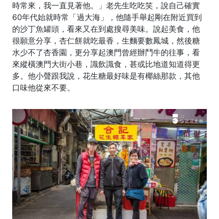
時常來，我一直見著他。」老先生吃吃笑，說自己確實
60年代始就時常「過大海」，他隨手舉起剛在附近買到
的沙丁魚罐頭，看來又在到處搜尋美味。說起美食，他
很願意分享，杏仁餅就吃最香，生麵要數鳳城，然後糖
水少不了杏香園，更分享起澳門曾經辦鬥牛的往事，看
來縱橫澳門大街小巷，識飲識食，甚或比地道知道得更
多。他小聲跟我說，花生糖最好味是有椰絲那款，其他
口味他從來不要。