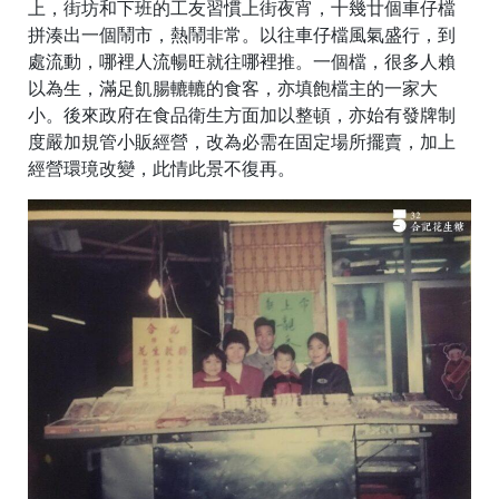
上，街坊和下班的工友習慣上街夜宵，十幾廿個車仔檔
拼湊出一個鬧市，熱鬧非常。以往車仔檔風氣盛行，到
處流動，哪裡人流暢旺就往哪裡推。一個檔，很多人賴
以為生，滿足飢腸轆轆的食客，亦填飽檔主的一家大
小。後來政府在食品衛生方面加以整頓，亦始有發牌制
度嚴加規管小販經營，改為必需在固定場所擺賣，加上
經營環璄改變，此情此景不復再。