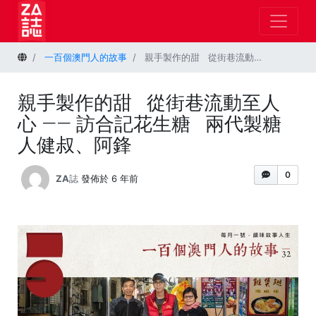
首頁
一百個澳門人的故事
親手製作的甜 從街巷流動至人心 —— 訪合記花生糖 兩代製糖人健叔、阿鋒
親手製作的甜 從街巷流動至人
心 —— 訪合記花生糖 兩代製糖
人健叔、阿鋒
0
ZA誌
發佈於 6 年前