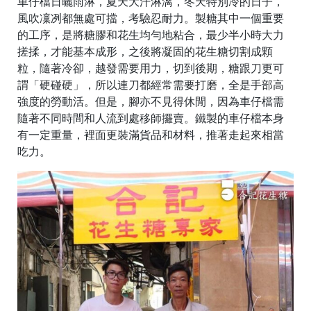
車仔檔日曬雨淋，夏天大汗淋漓，冬天特別冷的日子，
風吹凜冽都無處可擋，考驗忍耐力。製糖其中一個重要
的工序，是將糖膠和花生均勻地粘合，最少半小時大力
搓揉，才能基本成形，之後將凝固的花生糖切割成顆
粒，隨著冷卻，越發需要用力，切到後期，糖跟刀更可
謂「硬碰硬」，所以連刀都經常需要打磨，全是手部高
強度的勞動活。但是，腳亦不見得休閒，因為車仔檔需
隨著不同時間和人流到處移師攞賣。鐵製的車仔檔本身
有一定重量，裡面更裝滿貨品和材料，推著走起來相當
吃力。