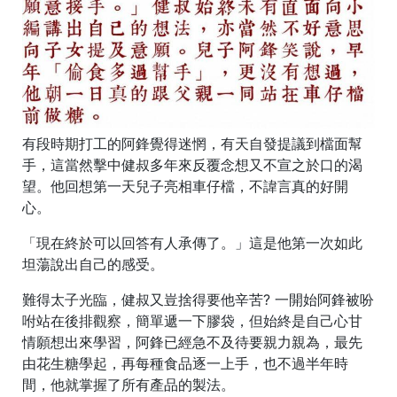
有段時期打工的阿鋒覺得迷惘，有天自發提議到檔面幫
手，這當然擊中健叔多年來反覆念想又不宣之於口的渴
望。他回想第一天兒子亮相車仔檔，不諱言真的好開
心。
「現在終於可以回答有人承傳了。」這是他第一次如此
坦蕩說出自己的感受。
難得太子光臨，健叔又豈捨得要他辛苦? 一開始阿鋒被吩
咐站在後排觀察，簡單遞一下膠袋，但始終是自己心甘
情願想出來學習，阿鋒已經急不及待要親力親為，最先
由花生糖學起，再每種食品逐一上手，也不過半年時
間，他就掌握了所有產品的製法。