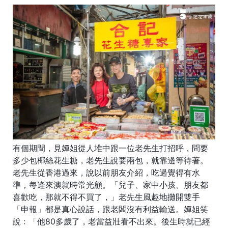
有個期間，見嬋姐從人堆中跟一位老先生打招呼，問要
多少包椰絲花生糖，老先生說要兩包，就靠邊等待著。
老先生從香港過來，說以前朋友介紹，吃過覺得有水
準，每逢來澳就時常光顧。「兒子、家中小孩、朋友都
喜歡吃，那就不得不買了，」老先生風趣地攤開雙手
「申報」都是真心說話，跟老闆沒有利益輸送。嬋姐笑
說﹕「他80多歲了，老當益壯看不出來。後生時就已經