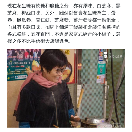
現在花生糖有軟糖和脆糖之分，亦有原味、白芝麻、黑
芝麻、椰絲口味。另外，雖然以售賣花生糖為主，蛋
卷、鳯凰卷、杏仁餅、芝麻糖、薑汁糖等都一應俱全，
而且有多款口味。招牌下鋪滿了袋裝和盒裝任君選擇的
各式糕餅，五花百門，不過是家庭式經營的小檔子，選
擇之多不比手信街大店舖遜色。