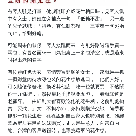
有客人駐足打量，健叔隨即介紹花生糖口味，見客人當
中有女士，嬋姐在旁補充一句﹕「低糖不甜」，另一邊
的兒子就喊﹕「蛋卷、杏仁餅都靚。」三重奏一句起兩
句止，恰到好處。
可能周未的關係，客人接踵而來，有剛好路過隨手買一
兩包，有冒名而來一口氣把桌上十多包清空，或是過來
叫得出老闆名字。
有位穿紅色大衣，表情豐富開顏的女士，一來就用手抓
一顆鐵盤內待放涼包裝的花生糖放進口，「他們人好，
可以隨便偷糖吃，換著其他店，吃一粒就要買，不然鬧
你十九條街，」然後舉起手指說要五包，一看就知道是
老顧客。「由細到大都喜歡吃他的花生糖，之前到處擺
賣，要找。」女士不拘小節，亦特別樂於交談，隨手再
抓起一顆花生糖，徐徐說起自己家人也特別愛吃。她經
常為定居在港的姊姊購買，丈夫是生意人，向來自內
地、台灣的客戶送禮時，也專挑這家的花生糖。