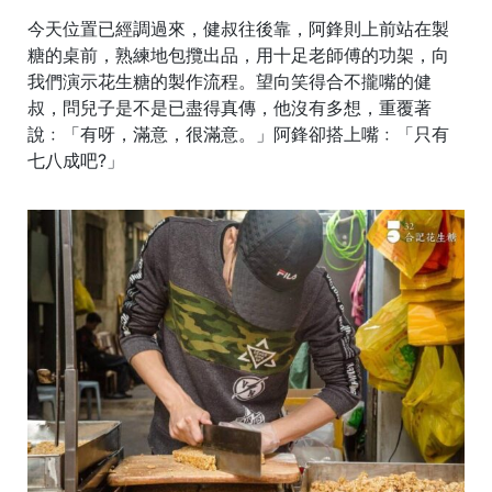
今天位置已經調過來，健叔往後靠，阿鋒則上前站在製
糖的桌前，熟練地包攬出品，用十足老師傅的功架，向
我們演示花生糖的製作流程。望向笑得合不攏嘴的健
叔，問兒子是不是已盡得真傳，他沒有多想，重覆著
說﹕「有呀，滿意，很滿意。」阿鋒卻搭上嘴﹕「只有
七八成吧?」