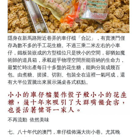
隱身在新馬路附近巷弄的車仔檔「合記」，有賣澳門僅
存為數不多的手工花生糖。不過三乘二米左右的小車
仔，鐵板裝嵌成的方型檔位只是狹小的空間，卻猶如魔
術師的道具箱，承載超乎物理空間所能容納的生命力，
最繁忙時出產每日十多盤的花生糖，能夠分裝成幾百
包。由煮糖、搓揉、切割、包裝全在這裡一氣呵成，還
有大半位置騰出來展示滿桌各式糕點。
不再流動 依然美味
七、八十年代的澳門，車仔檔佈滿大街小巷。尤其晚