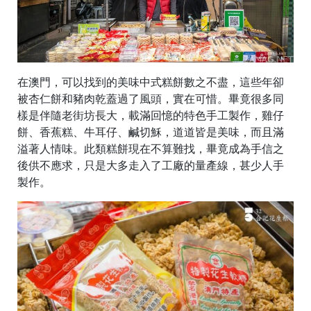
在澳門，可以找到的美味中式糕餅數之不盡，這些年卻
被杏仁餅和豬肉乾蓋過了風頭，實在可惜。畢竟很多同
樣是伴隨老街坊長大，載滿回憶的特色手工製作，雞仔
餅、香蕉糕、牛耳仔、鹹切穌，道道皆是美味，而且滿
溢著人情味。此類糕餅現在不算難找，畢竟成為手信之
後供不應求，只是大多走入了工廠的量產線，甚少人手
製作。