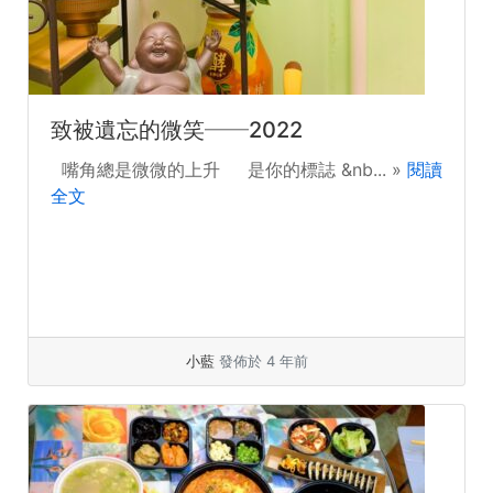
致被遺忘的微笑──2022
嘴角總是微微的上升 是你的標誌 &nb... »
閱讀
全文
小藍
發佈於 4 年前