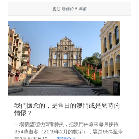
皮朋
發佈於 5 年前
我們懷念的，是舊日的澳門或是兒時的
情懷？
一場新型冠狀病毒肺炎，把澳門由原來每月接待
354萬遊客（2019年2月的數字），驟跌95%至今
年2月份不足16... »
閱讀全文