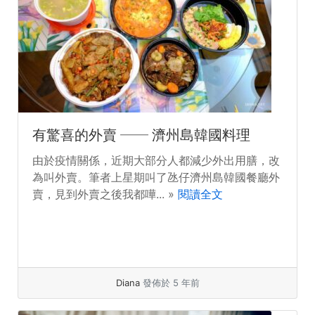
有驚喜的外賣 ── 濟州島韓國料理
由於疫情關係，近期大部分人都減少外出用膳，改
為叫外賣。筆者上星期叫了氹仔濟州島韓國餐廳外
賣，見到外賣之後我都嘩... »
閱讀全文
Diana
發佈於 5 年前