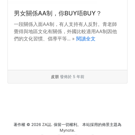
男女關係AA制，你BUY唔BUY？
一段關係入面AA制，有人支持有人反對。青老師
覺得與地區文化有關係，外國比較適用AA制因他
們的文化習慣、倡導平等... »
閱讀全文
皮朋
發佈於 5 年前
著作權 © 2026
ZA誌
. 保留一切權利。 本站採用的佈景主題為
Mynote
.