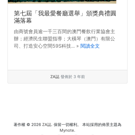
第七屆「我最愛餐廳選舉」頒獎典禮圓
滿落幕
由商號會員逾一千三百間的澳門餐飲行業協會主
辦；經濟民生聯盟指導；大橫琴（澳門）有限公
司、打造安心空間59S科技... »
閱讀全文
ZA誌
發佈於 3 年前
著作權 © 2026
ZA誌
. 保留一切權利。 本站採用的佈景主題為
Mynote
.