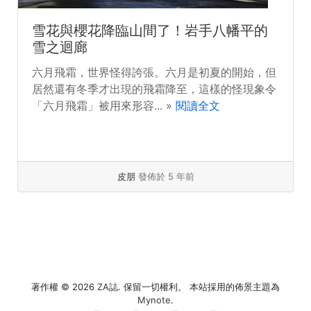
雪花與櫻花降臨山間了！岩手八幡平的
雪之迴廊
六月飛霜，世界怪得誇張。六月是初夏的開始，但
居然還有冬季才出現的飛霜降至，這樣的怪現象令
「六月飛霜」被用來形容... »
閱讀全文
皮朋
發佈於 5 年前
著作權 © 2026
ZA誌
. 保留一切權利。 本站採用的佈景主題為
Mynote
.