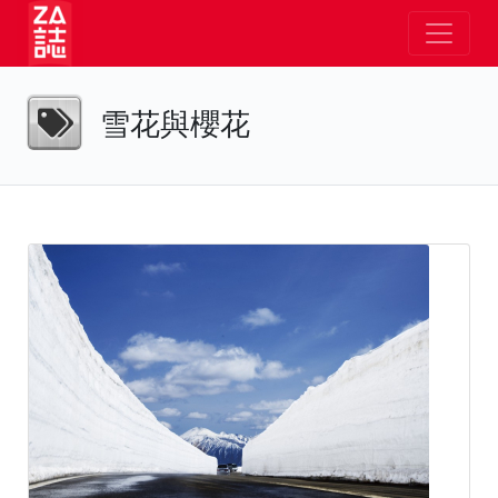
雪花與櫻花