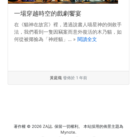
一場穿越時空的戲劇饗宴
在《貓神在故宮》裡，透過說書人喵星神的倒敘手
法，我們看到一隻因竊案而意外復活的木乃貓，如
何從被揶揄為「神經貓」... »
閱讀全文
黃庭熾
發佈於 1 年前
著作權 © 2026
ZA誌
. 保留一切權利。 本站採用的佈景主題為
Mynote
.