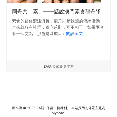
同舟共「素」——話說澳門素食龍舟隊
素食的習俗源遠流長，龍舟則是我國的傳統活動，
本來就各有社群，獨立茁壯，互不相干，如果兩者
有一個交點，那會是甚麼... »
閱讀全文
ZA誌
發佈於 6 年前
著作權 © 2026
ZA誌
. 保留一切權利。 本站採用的佈景主題為
Mynote
.