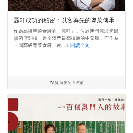
麗軒成功的秘密：以客為先的粵菜傳承
作為高級粵菜食府的「麗軒」，位於澳門麗思卡爾
頓酒店51樓，是全澳門最高樓層的中菜廳，而作為
一間高級粵菜食府，連... »
閱讀全文
ZA誌
發佈於 5 年前