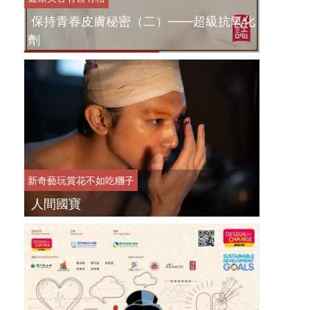
保持青春皮膚秘密（二）——超級抗氧化
劑
新奇藝玩
賞花不如吃糰子
人間國寶