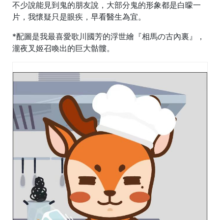
不少說能見到鬼的朋友說，大部分鬼的形象都是白曚一
片，我懷疑只是眼疾，早看醫生為宜。
*配圖是我最喜愛歌川國芳的浮世繪『相馬の古內裏』，
瀧夜叉姬召喚出的巨大骷髏。