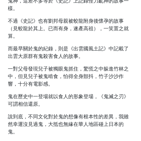
鬼神，這差不多等於《史記》上記錄怪力亂神的故事一
樣。
不過《史記》也有劉邦母親被蛟龍附身後懷孕的故事
（見蛟龍於其上。已而有身，遂產高祖），一笑置之就
算。
而最早關於鬼的紀錄，則是《出雲國風土記》中記載了
出雲大原群有鬼殺害食人的故事。
一對父母發現兒子被獨眼鬼抓住，驚慌之中躲進竹林之
中，但見兒子被鬼啃食，怕得全身顫抖，竹子沙沙作
響，十分有電影感。
鬼在歷史中一登場就以食人的形象登場，《鬼滅之刃》
可謂相信還原。
說到底，不同文化對於鬼的想像有根本性的差異，我雖
然幸運沒見過鬼，大抵也無緣在華人地區碰上日本的
鬼。