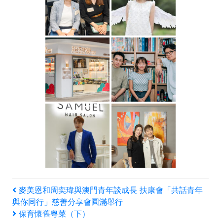
文
上
麥美恩和周奕瑋與澳門青年談成長 扶康會「共話青年
一
與你同行」慈善分享會圓滿舉行
章
篇
下
保育懷舊粵菜（下）