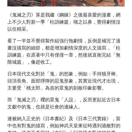
《鬼滅之刃》算是我繼《鋼錬》之後最喜愛的漫畫，網
上不少人對新一季「柱訓練篇」嗤之以鼻，覺得劇情沒
以住精采。
看了一半並不覺得製作組強行拖劇情，反倒是補完了漫
畫沒描寫的細節，都是增加劇情深度的人文描寫，「柱
訓練篇」在原著中只有僅僅一章，然後就直衝完結「無
限城篇」，像趕收工。
日本現代文化對於「鬼」的想象，例如：手持狼牙棒、
頭頂長角、面部猙獰的惡鬼形象，其實近現代才出現，
主要受「桃太郎」為首的眾鬼的刻板印象影響。
而「鬼滅之刃」𥚃的眾鬼「人設」，反而更貼近古日本
文獻中的鬼，也就是社會的邊緣人。
連被納入正史的《日本書紀》及《日本三代實錄》，當
中也有對鬼的描寫，例如神武天皇東征時遇到過敵對的