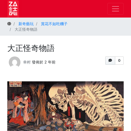
首頁
新奇藝玩
賞花不如吃糰子
大正怪奇物語
大正怪奇物語
0
幸村
發佈於 2 年前